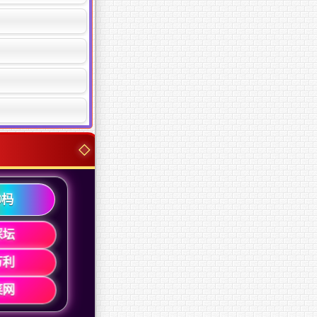
②杩
䌽坛
万利
菜网