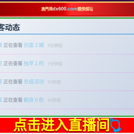
dx600
.
com
澳菛䒽
覩侠䌽坛
客动态
满
创富２娓
正在查看
4分钟前
图
独苹１杩
正在查看
7分钟前
得
充值活动
正在查看
51秒前
成
翻身６削
正在查看
42秒前
👆
点击进入直播间