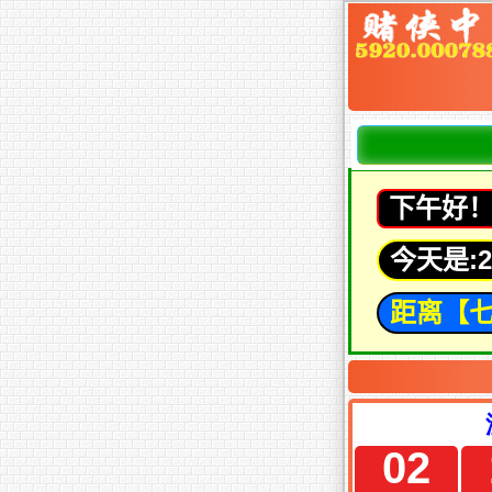
下午好
今天是:202
距离【七