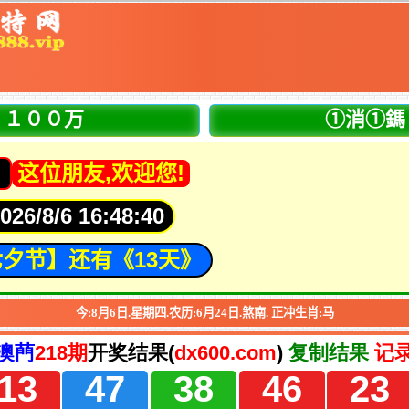
１００万
①消①鎷
！
这位朋友,欢迎您!
6/8/6 16:48:41
夕节】还有《13天》
今:
8
月
6
日.
星期四.
农历:
6
月
24
日.
煞
南.
正冲生肖:
马