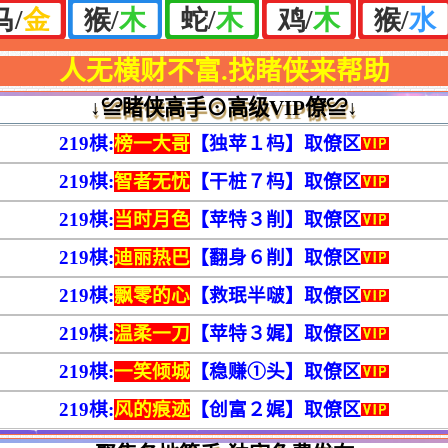
人无横财不富.找睹侠来帮助
↓≌睹侠高手⊙高级VIP僚≌↓
219棋:
榜一大哥
【独苹１杩】
取僚区
219棋:
智者无忧
【干桩７杩】
取僚区
219棋:
当时月色
【苹特３削】
取僚区
219棋:
迪丽热巴
【翻身６削】
取僚区
219棋:
飘零的心
【救珉半啵】
取僚区
219棋:
温柔一刀
【苹特３娓】
取僚区
219棋:
一笑倾城
【稳赚①头】
取僚区
219棋:
风的痕迹
【创富２娓】
取僚区