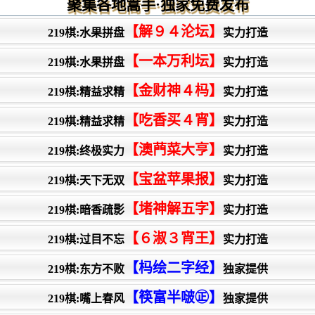
聚集各地篙手·独家免费发布
【解９４沦坛】
219棋:水果拼盘
实力打造
【一本万利坛】
219棋:水果拼盘
实力打造
【金财神４杩】
219棋:精益求精
实力打造
【吃香买４宵】
219棋:精益求精
实力打造
【澳菛菜大亨】
219棋:终极实力
实力打造
【宝盆苹果报】
219棋:天下无双
实力打造
【堵神解五字】
219棋:暗香疏影
实力打造
【６淑３宵王】
219棋:过目不忘
实力打造
【杩绘二字经】
219棋:东方不败
独家提供
【筷富半啵㊣】
219棋:嘴上春风
独家提供