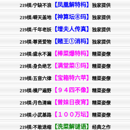
【凤凰解特杩】
219棋:宁缺不浪
独家提供
【神算坛⑧玛】
219棋:噼天盖地
独家提供
【增夫人传真】
219棋:千年老妖
独家提供
【赌王①消杩】
219棋:尊贤爱物
独家提供
【棒菜爆特杩】
219棋:盛水不漏
精菜姿僚
【满堂菜①玛】
219棋:身负绝艺
精菜姿僚
【宝箱特六苹】
219棋:五音六律
精菜姿僚
【９４四不像】
219棋:横尸遍野
精菜姿僚
【曾妹日夜宵】
219棋:月色清幽
精菜姿僚
【１００万坛】
219棋:小武基路
精菜姿僚
【洗菜解谜语】
219棋:不敢退缩
经典之作