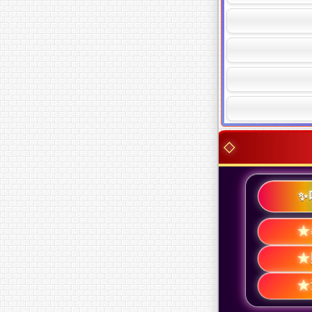
✨
★
★
★