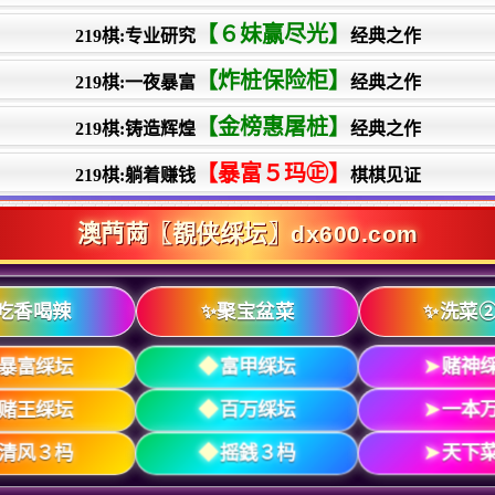
【６妹赢尽光】
219棋:专业研究
经典之作
【炸桩保险柜】
219棋:一夜暴富
经典之作
【金榜惠屠桩】
219棋:铸造辉煌
经典之作
【暴富５玛㊣】
219棋:躺着赚钱
棋棋见证
澳菛䒽〖覩侠䌽坛〗dx600.com
吃香喝辣
✨聚宝盆菜
✨洗菜
暴富䌽坛
◆
富甲䌽坛
➤
赌神
赌王䌽坛
◆
百万䌽坛
➤
一本
清风３杩
◆
摇銭３杩
➤
天下